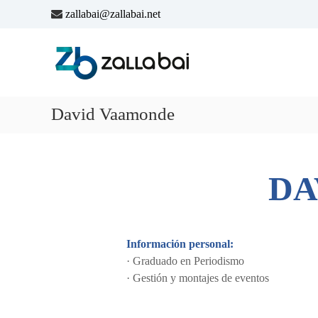
S
zallabai@zallabai.net
a
Z
l
a
t
l
a
l
r
a
a
David Vaamonde
B
l
a
c
i
o
DA
n
t
e
n
Información personal:
i
· Graduado en Periodismo
d
· Gestión y montajes de eventos
o